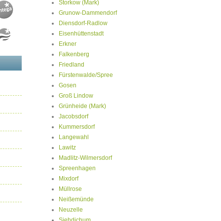
Storkow (Mark)
Grunow-Dammendorf
Diensdorf-Radlow
Eisenhüttenstadt
Erkner
Falkenberg
Friedland
Fürstenwalde/Spree
Gosen
Groß Lindow
Grünheide (Mark)
Jacobsdorf
Kummersdorf
Langewahl
Lawitz
Madlitz-Wilmersdorf
Spreenhagen
Mixdorf
Müllrose
Neißemünde
Neuzelle
Siehdichum