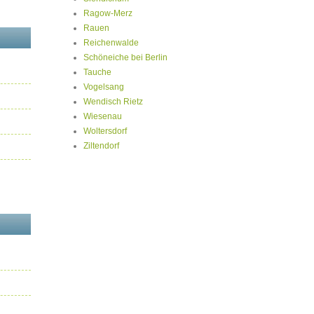
Ragow-Merz
Rauen
Reichenwalde
Schöneiche bei Berlin
Tauche
Vogelsang
Wendisch Rietz
Wiesenau
Woltersdorf
Ziltendorf