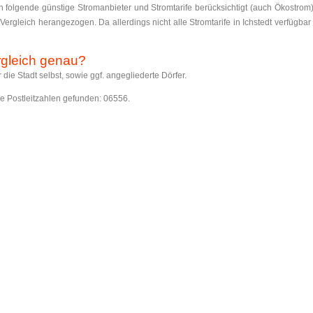
n folgende günstige Stromanbieter und Stromtarife berücksichtigt (auch Ökostro
ergleich herangezogen. Da allerdings nicht alle Stromtarife in Ichstedt verfügbar s
rgleich genau?
r die Stadt selbst, sowie ggf. angegliederte Dörfer.
nde Postleitzahlen gefunden: 06556.