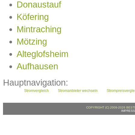
Donaustauf
Köfering
Mintraching
Mötzing
Alteglofsheim
Aufhausen
Hauptnavigation:
Stromvergleich
Stromanbieter wechseln
Strompreisvergle
COPYRIGHT (C) 2009-2026 BES
IMPRESS